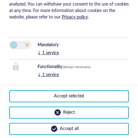
analyzed. You can withdraw your consent to the use of cookies
Gezellige kamer met tweepersoonsbed, zithoek, tv en gratis
at any time. For more information about cookies on the
WiFi. Eigen badkamer met douche en toilet. Ideaal voor
website, please refer to our
Privacy policy
.
stellen of twee personen. Geen balkon, maar wel rustig
gelegen.
Prijzen tonen
Mandatory
Aanvraag
Boeken
↓
1
service
Functionality
(always necessary)
↓
1
service
Accept selected
Reject
Accept all